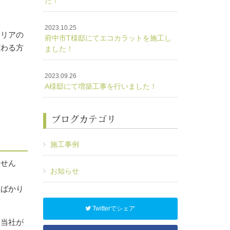
た！
。
2023.10.25
テリアの
府中市T様邸にてエコカラットを施工し
だわる方
ました！
2023.09.26
A様邸にて増築工事を行いました！
ブログカテゴリ
施工事例
ません
お知らせ
すばかり
Twitterでシェア
。当社が