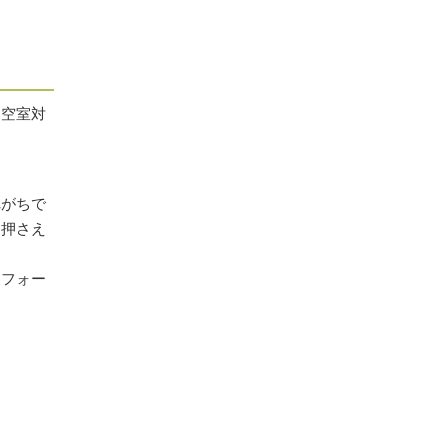
、空室対
れがちで
を押さえ
リフォー