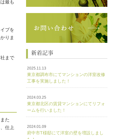
実は最も
タイプを
つかりま
新着記事
当社まで
2025.11.13
東京都調布市にてマンションの洋室改修
工事を実施しました！
2024.03.25
東京都北区の賃貸マンションにてリフォ
ームを行いました！
製また
2024.01.09
と、仕上
府中市T様邸にて洋室の壁を増設しまし