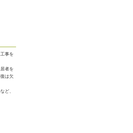
復工事を
入居者を
回復は欠
えなど、